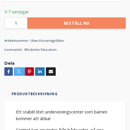
5-7 vardagar
BESTÄLL NU
Artikelnummer:
Utan-förvaringslådor
Leverantör:
Wisdome Education
Dela
PRODUKTBESKRIVNING
Ett stabilt litet undervisningscenter som barnen
kommer att älska!
Centret kan användas från båda sidor, på ena