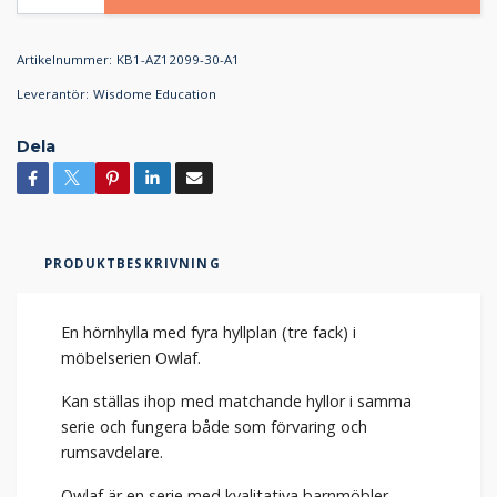
Artikelnummer:
KB1-AZ12099-30-A1
Leverantör:
Wisdome Education
Dela
PRODUKTBESKRIVNING
En hörnhylla med fyra hyllplan (tre fack) i
möbelserien Owlaf.
Kan ställas ihop med matchande hyllor i samma
serie och fungera både som förvaring och
rumsavdelare.
Owlaf är en serie med kvalitativa barnmöbler