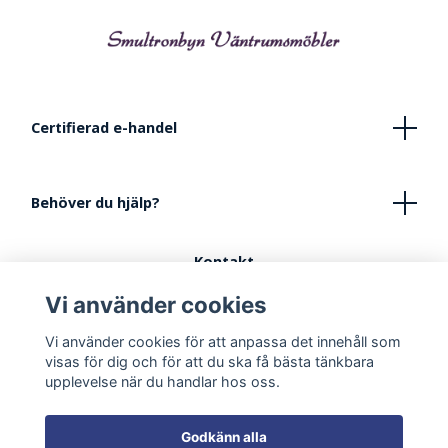
Certifierad e-handel
Behöver du hjälp?
Kontakt
Köpvillkor
Vi använder cookies
FAQ - Vanliga frågor
Vi använder cookies för att anpassa det innehåll som
Tips vid inredning av lekhörna
visas för dig och för att du ska få bästa tänkbara
upplevelse när du handlar hos oss.
Godkänn alla