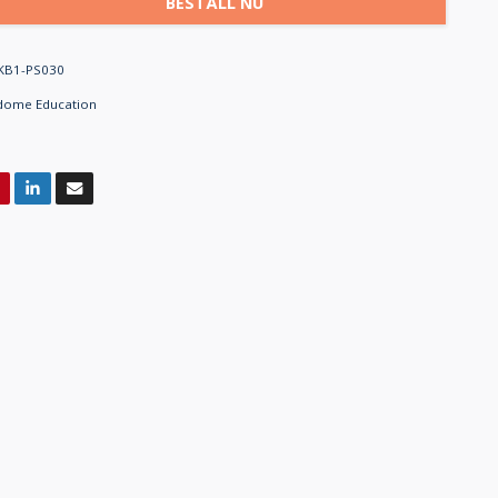
BESTÄLL NU
KB1-PS030
dome Education