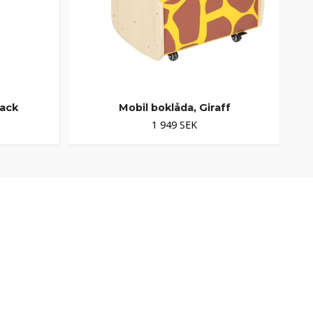
fack
Mobil boklåda, Giraff
1 949 SEK