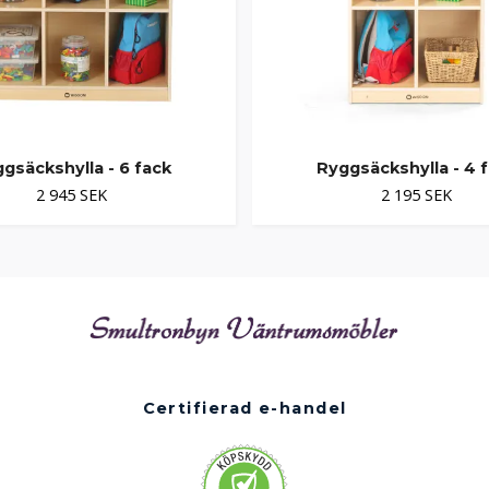
gsäckshylla - 6 fack
Ryggsäckshylla - 4 
2 945 SEK
2 195 SEK
Certifierad e-handel