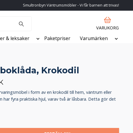
Smultronbyn Väntrumsmöbler - Vi får barnen att trivas!
VARUKORG
er & leksaker
Paketpriser
Varumärken
 boklåda, Krokodil
K
varingsmöbel i form av en krokodil till hem, väntrum eller
n har fyra praktiska hjul, varav två är låsbara. Detta gör det