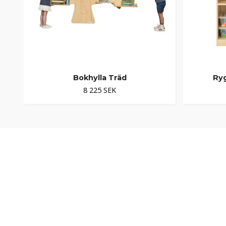
Bokhylla Träd
Ryg
8 225 SEK