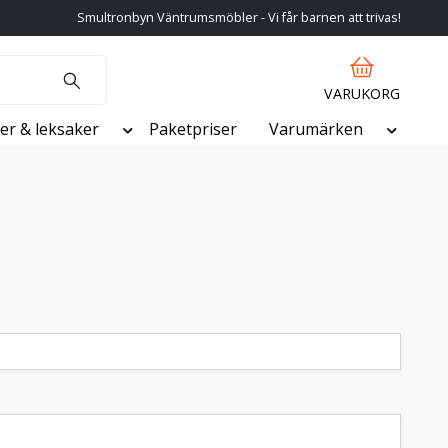
Smultronbyn Väntrumsmöbler - Vi får barnen att trivas!
VARUKORG
er & leksaker
Paketpriser
Varumärken