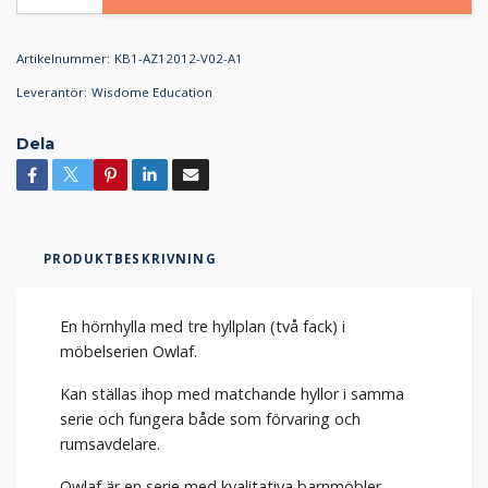
Artikelnummer:
KB1-AZ12012-V02-A1
Leverantör:
Wisdome Education
Dela
PRODUKTBESKRIVNING
En hörnhylla med tre hyllplan (två fack) i
möbelserien Owlaf.
Kan ställas ihop med matchande hyllor i samma
serie och fungera både som förvaring och
rumsavdelare.
Owlaf är en serie med kvalitativa barnmöbler