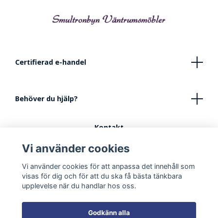
Certifierad e-handel
Behöver du hjälp?
Kontakt
Köpvillkor
Vi använder cookies
FAQ - Vanliga frågor
Vi använder cookies för att anpassa det innehåll som
Tips vid inredning av lekhörna
visas för dig och för att du ska få bästa tänkbara
upplevelse när du handlar hos oss.
Godkänn alla