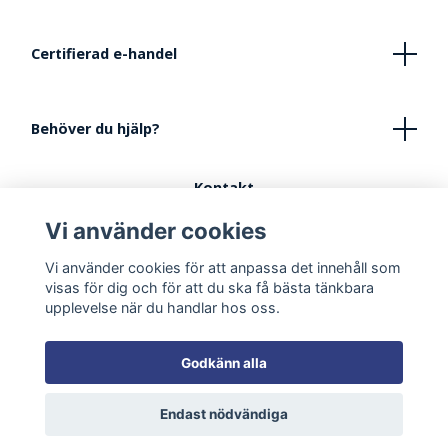
Certifierad e-handel
Behöver du hjälp?
Kontakt
Köpvillkor
Vi använder cookies
FAQ - Vanliga frågor
Vi använder cookies för att anpassa det innehåll som
Tips vid inredning av lekhörna
visas för dig och för att du ska få bästa tänkbara
upplevelse när du handlar hos oss.
Godkänn alla
Endast nödvändiga
© 2026 Smultronbyn Väntrumsmöbler