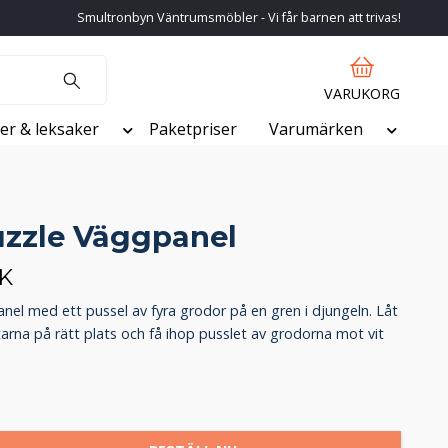
Smultronbyn Väntrumsmöbler - Vi får barnen att trivas!
VARUKORG
er & leksaker
Paketpriser
Varumärken
uzzle Väggpanel
EK
anel med ett pussel av fyra grodor på en gren i djungeln. Låt
arna på rätt plats och få ihop pusslet av grodorna mot vit