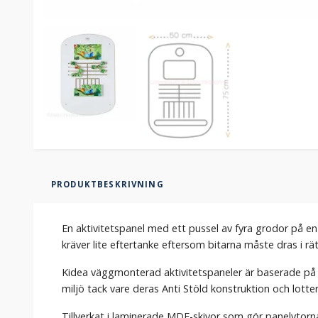
PRODUKTBESKRIVNING
En aktivitetspanel med ett pussel av fyra grodor på en
kräver lite eftertanke eftersom bitarna måste dras i rät
Kidea väggmonterad aktivitetspaneler är baserade på p
miljö tack vare deras Anti Stöld konstruktion och lotter
Tillverkat i laminerade MDF-skivor som gör panelytorn