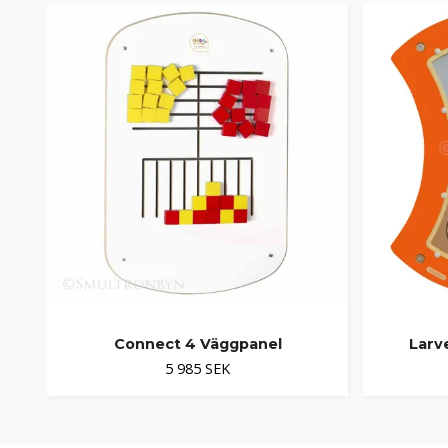
Connect 4 Väggpanel
Larv
5 985 SEK