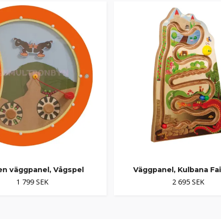
en väggpanel, Vågspel
Väggpanel, Kulbana Fai
1 799 SEK
2 695 SEK