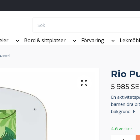
eler
Bord & sittplatser
Förvaring
Lekmöbl
panel
Rio P
5 985 S
En aktivitetsp
barnen dra bit
bakgrund. E
4-6 veckor