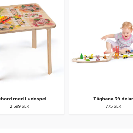
kbord med Ludospel
Tågbana 39 dela
2 599 SEK
775 SEK