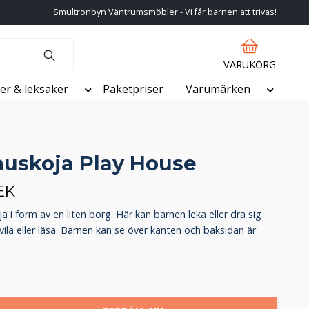
Smultronbyn Väntrumsmöbler - Vi får barnen att trivas!
VARUKORG
er & leksaker
Paketpriser
Varumärken
uskoja Play House
EK
 i form av en liten borg. Här kan barnen leka eller dra sig
vila eller läsa. Barnen kan se över kanten och baksidan är