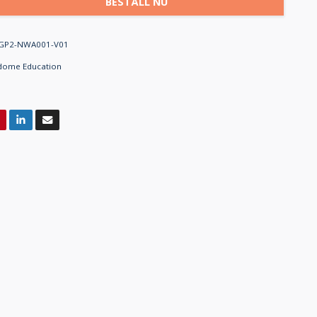
BESTÄLL NU
GP2-NWA001-V01
dome Education