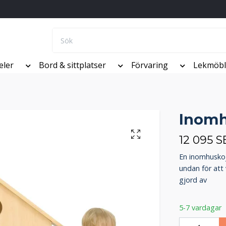
eler
Bord & sittplatser
Förvaring
Lekmöbl
Inomh
12 095 S
En inomhuskoja
undan för att 
gjord av
5-7 vardagar