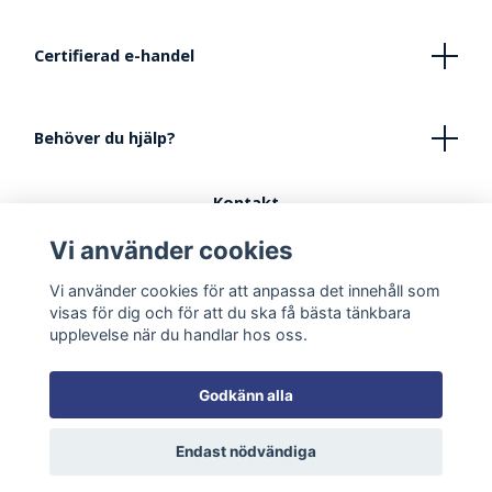
Certifierad e-handel
Behöver du hjälp?
Kontakt
Köpvillkor
Vi använder cookies
FAQ - Vanliga frågor
Vi använder cookies för att anpassa det innehåll som
Tips vid inredning av lekhörna
visas för dig och för att du ska få bästa tänkbara
upplevelse när du handlar hos oss.
Godkänn alla
Endast nödvändiga
© 2026 Smultronbyn Väntrumsmöbler