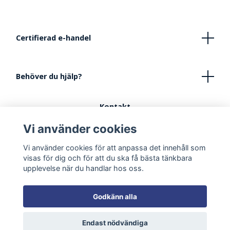
Certifierad e-handel
Behöver du hjälp?
Kontakt
Köpvillkor
Vi använder cookies
FAQ - Vanliga frågor
Vi använder cookies för att anpassa det innehåll som
Tips vid inredning av lekhörna
visas för dig och för att du ska få bästa tänkbara
upplevelse när du handlar hos oss.
Godkänn alla
Endast nödvändiga