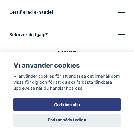
Certifierad e-handel
Behöver du hjälp?
Kontakt
Köpvillkor
Vi använder cookies
FAQ - Vanliga frågor
Vi använder cookies för att anpassa det innehåll som
Tips vid inredning av lekhörna
visas för dig och för att du ska få bästa tänkbara
upplevelse när du handlar hos oss.
Godkänn alla
Endast nödvändiga
© 2026 Smultronbyn Väntrumsmöbler