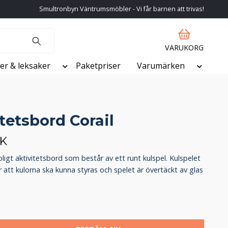
Smultronbyn Väntrumsmöbler - Vi får barnen att trivas!
VARUKORG
er & leksaker
Paketpriser
Varumärken
tetsbord Corail
EK
oligt aktivitetsbord som består av ett runt kulspel. Kulspelet
r att kulorna ska kunna styras och spelet är övertäckt av glas