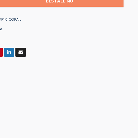
BESTÄLL NU
KF10-CORAIL
ea